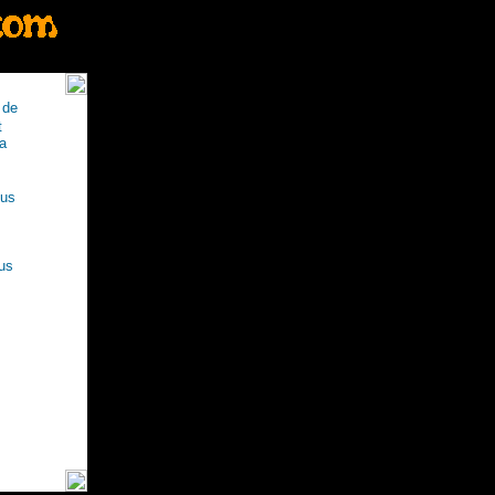
 de
t
a
ous
lus