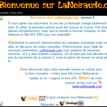
endredi 7 Aout 2026
Bienvenue chez
LaNoiraude.com
,
version 2
8
mois aprés son lancement, le site de La Noiraude change totalement
look. En effet, la première version avait été conçue en 4 jours. Elle étai
pleines d'imperfections, mais tout le monde la trouvait chouette, et elle 
obtenue un Net d'Or 2001 pour son originalité.
M
aintenant la version2 reprend toutes les rubriques existantes mais v
allez en découvrir de toutes nouvelles. Effectivement, avec l'aide de
nouveaux partenaires,
LaNoiraude.com
vous propose de nouveaux
services...et il y aura d'autres surprises. On ne peut pas tout dévoiler le
jour du lancement de la version 2, sinon le plaisir de revenir ne serait p
là.
A
lors découvrez bien cette nouvelle version et surtout pour
la faire connaitre
-->
votez pour elle (chez Weborama),
--
Merci
>
parlez en et
-->
signez le livre d'Or.
de votre
soutien, et bon surf sur
www.LaNoiraude.com
et pour contacter mon Webmaster
ICI
Répondez au